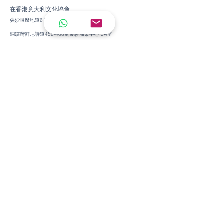
在香港意大利文化協會
尖沙咀麼地道61號冠華中心1樓103室
銅鑼灣軒尼詩道458-468號金聯商業中心 3A室
WhatsApp +852 62131815
電郵
: info@italian.hk
培訓班
兒童意大利語
青少年意大利語
成人意大利語
培訓班
兒童意大利語
青少年意大利語
成人意大利語