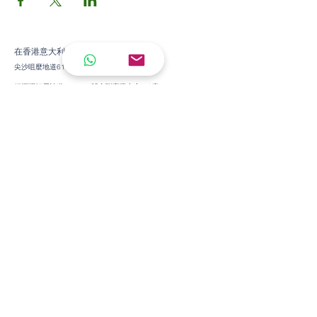
在香港意大利文化協會
尖沙咀麼地道61號冠華中心1樓103室
銅鑼灣軒尼詩道458-468號金聯商業中心 3A室
WhatsApp +852 62131815
電郵
: info@italian.hk
培訓班
兒童意大利語
青少年意大利語
成人意大利語
培訓班
兒童意大利語
青少年意大利語
成人意大利語