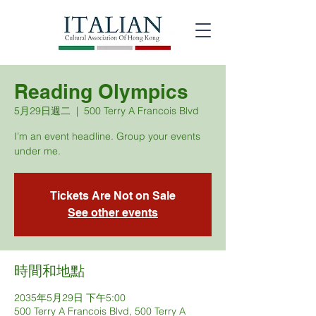
Reading Olympics
5月29日週二
  |  
500 Terry A Francois Blvd
I’m an event headline. Group your events
under me.
Tickets Are Not on Sale
See other events
時間和地點
2035年5月29日 下午5:00
500 Terry A Francois Blvd, 500 Terry A