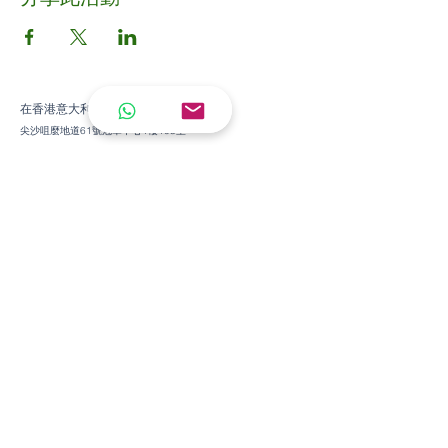
在香港意大利文化協會
尖沙咀麼地道61號冠華中心1樓103室
銅鑼灣軒尼詩道458-468號金聯商業中心 3A室
WhatsApp +852 62131815
電郵
: info@italian.hk
培訓班
兒童意大利語
青少年意大利語
成人意大利語
培訓班
兒童意大利語
青少年意大利語
成人意大利語