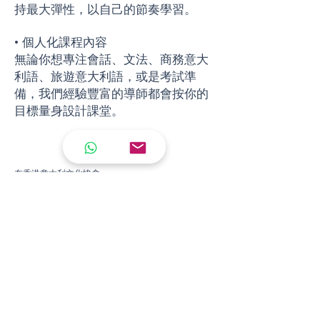
持最大彈性，以自己的節奏學習。
• 個人化課程內容
無論你想專注會話、文法、商務意大
利語、旅遊意大利語，或是考試準
備，我們經驗豐富的導師都會按你的
目標量身設計課堂。
在香港意大利文化協會
尖沙咀麼地道61號冠華中心1樓103室
銅鑼灣軒尼詩道458-468號金聯商業中心 3A室
WhatsApp +852 62131815
電郵
: info@italian.hk
培訓班
兒童意大利語
青少年意大利語
成人意大利語